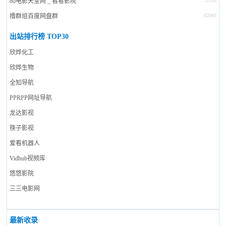
80电影天堂网 _ 看看影院
72555
撸群组百度网盘群
62043
出站排行榜 TOP30
欣烨化工
欣烨生物
全知导航
PPRPP网址导航
龙达影视
筷子影视
爱看机器人
Vidhub视频库
悠悠影院
三三电影网
最新收录