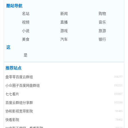
酷站导航
名站
新闻
购物
视频
直播
音乐
小说
游戏
旅游
美食
汽车
银行
这
是
推荐站点
盘零零百度云群组
318277
小众圈子百度网盘群组
192221
七七看片
103907
百度云群组分享群
103590
协和影视宽带影院
91485
快看影院
78402