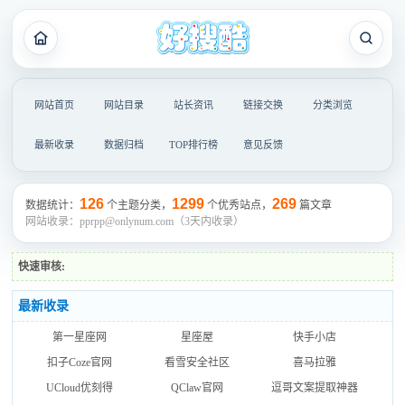
网站首页
网站目录
站长资讯
链接交换
分类浏览
最新收录
数据归档
TOP排行榜
意见反馈
126
1299
269
数据统计：
个主题分类，
个优秀站点，
篇文章
网站收录：pprpp@onlynum.com（3天内收录）
快速审核:
最新收录
第一星座网
星座屋
快手小店
扣子Coze官网
看雪安全社区
喜马拉雅
UCloud优刻得
QClaw官网
逗哥文案提取神器