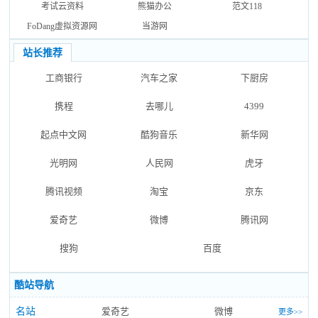
考试云资料
熊猫办公
范文118
FoDang虚拟资源网
当游网
站长推荐
工商银行
汽车之家
下厨房
携程
去哪儿
4399
起点中文网
酷狗音乐
新华网
光明网
人民网
虎牙
腾讯视频
淘宝
京东
爱奇艺
微博
腾讯网
搜狗
百度
酷站导航
名站
爱奇艺
微博
更多>>