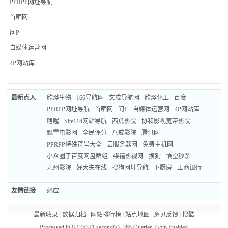
PPRPP网址导航
首晒网
问P
自媒体运营网
4P网站库
最新点入
欣烨生物
166导航网
文成导航网
欣烨化工
百度
PPRPP网址导航
首晒网
问P
自媒体运营网
4P网站库
略喔
Site114网站导航
西瓜影院
协和影视宽带影院
飘雪电影网
全民评分
八戒影院
腾讯网
PPRPP特殊符号大全
云服务器网
免费主机网
小众圈子百度网盘群组
柒禧影视网
搜狗
悟空秒杀
九州影院
好大夫在线
搜狗网址导航
下厨房
工商银行
友情链接
必应
最新收录
|
数据归档
|
网站排行榜
|
站点地图
|
意见反馈
|
搜酷
Processed in 0.175371 second(s), 365 Queries, Gzip Enabled